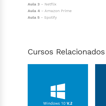
Aula 3
– Netflix
Aula 4
– Amazon Prime
Aula 5
– Spotify
Cursos Relacionados