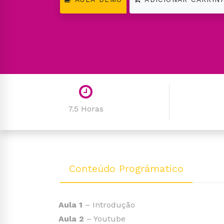
7.5 Horas
Conteúdo Prográmatico
Aula 1
– Introdução
Aula 2
– Youtube