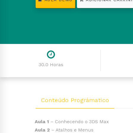
30.0 Horas
Conteúdo Prográmatico
Aula 1
– Conhecendo o 3DS Max
Aula 2
– Atalhos e Menus