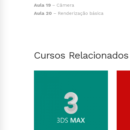
Aula 19
– Câmera
Aula 20
– Renderização básica
Cursos Relacionados